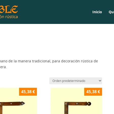
Inicio
Qu
ano de la manera tradicional, para decoración rústica de
era.
45,38
€
45,38
€