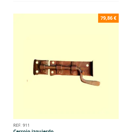
79,86
€
REF: 911
Cerrojo izquierdo