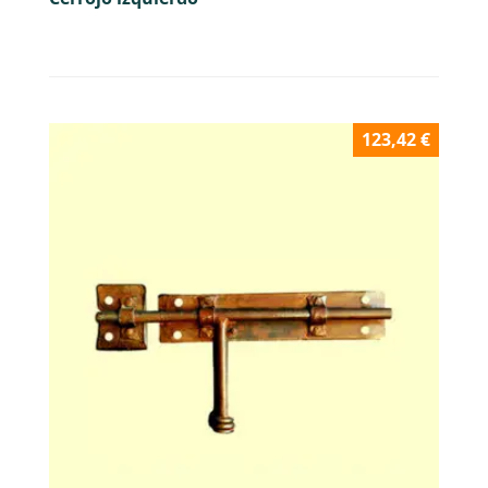
123,42
€