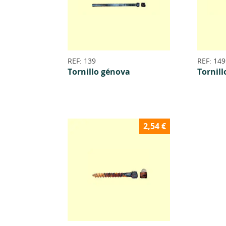
REF: 139
REF: 149
Tornillo génova
Tornill
2,54
€