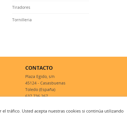
Tiradores
Tornilleria
CONTACTO
Plaza Egido, s/n
45124 - Casasbuenas
Toledo (España)
637 736 267
forjanoble@forjanoble.es
 el tráfico. Usted acepta nuestras cookies si continúa utilizando