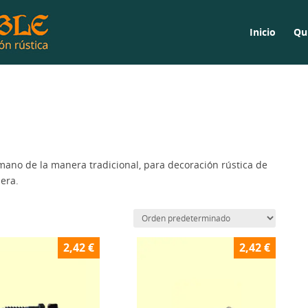
Inicio
Qu
 mano de la manera tradicional, para decoración rústica de
era.
2,42
€
2,42
€