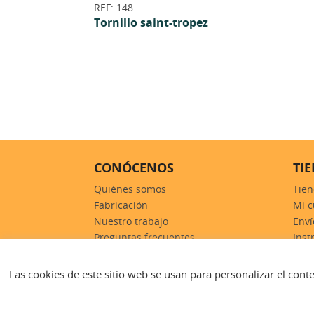
REF: 148
Tornillo saint-tropez
CONÓCENOS
TI
Quiénes somos
Tie
Fabricación
Mi c
Nuestro trabajo
Enví
Preguntas frecuentes
Inst
Contacto
Las cookies de este sitio web se usan para personalizar el conte
© Copyright 2026 Forja Noble -
Aviso legal